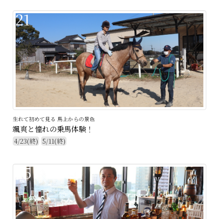
21
生れて初めて見る 馬上からの景色
颯爽と憧れの乗馬体験！
4/23(終)
5/11(終)
25