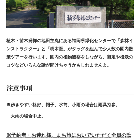
植木・苗木発祥の地田主丸にある
福岡県緑化センターで「森林イ
ンスト
ラクター」と「樹木医」がタッグを組ん
で少人数の園内散
策ツアーを行いま
す。園内の植物観察をしながら、剪定
や植栽の
コツなどいろんな話が聞け
ちゃうかもしれませんよ。
注意事項
※歩きやすい格好、帽子、水筒、小雨の場合は雨具持参。
大雨の場合中止。
※予約者・お連れ様、まち旅においでいただく全員の氏