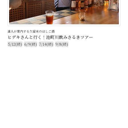
達人が案内する久留米のはしご酒
ヒデキさんと行く！池町川飲みさるきツアー
5/12(終)
6/9(終)
7/14(終)
9/8(終)