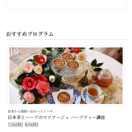
おすすめプログラム
19
日本から西欧へ伝わったツバキ
日本茶とハーブのマリアージュ ハーブティー講座
7/16(終)
8/6(終)