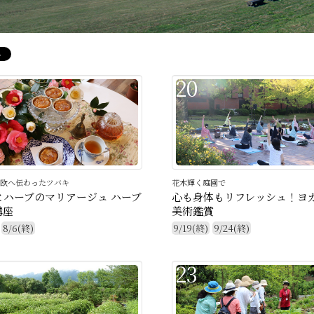
20
欧へ伝わったツバキ
花木輝く庭園で
とハーブのマリアージュ ハーブ
心も身体もリフレッシュ！ヨ
講座
美術鑑賞
8/6(終)
9/19(終)
9/24(終)
23