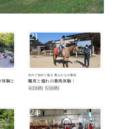
21
生れて初めて見る 馬上からの景色
ガ体験と
颯爽と憧れの乗馬体験！
4/23(終)
5/11(終)
24