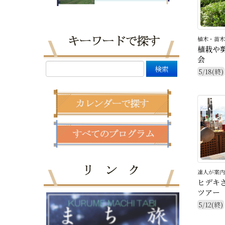
植木・苗木
植栽や
会
5/18(終)
25
達人が案内
ヒデキ
ツアー
5/12(終)