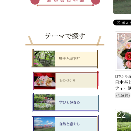
19
日本から西
日本茶
ティー
7/16(終)
22