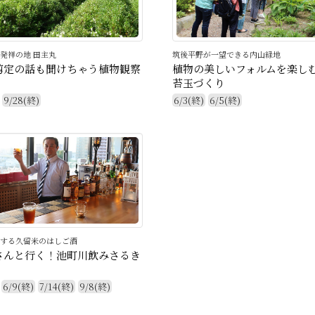
発祥の地 田主丸
筑後平野が一望できる内山緑地
剪定の話も聞けちゃう植物観察
植物の美しいフォルムを楽しむ
苔玉づくり
9/28(終)
6/3(終)
6/5(終)
する久留米のはしご酒
さんと行く！池町川飲みさるき
6/9(終)
7/14(終)
9/8(終)