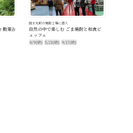
田主丸町の焼酎工場に潜入
 散策＆
自然の中で楽しむ ごま焼酎と和食ビ
ュッフェ
4/9(終)
5/21(終)
9/17(終)