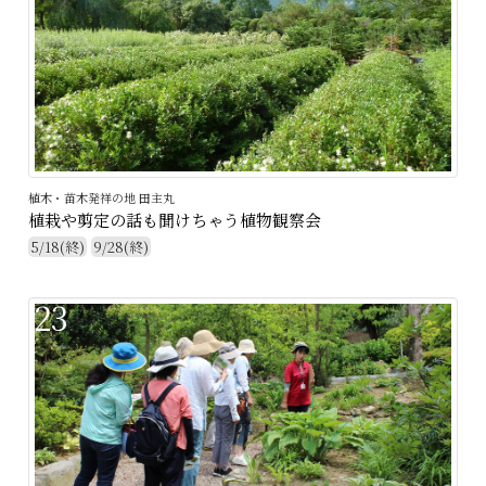
植木・苗木発祥の地 田主丸
植栽や剪定の話も聞けちゃう植物観察会
5/18(終)
9/28(終)
23