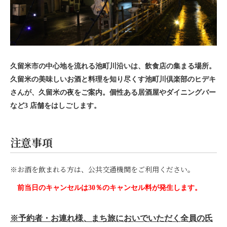
久留米市の中心地を流れる池町川沿
いは、飲食店の集まる場所。
久留米の
美味しいお酒と料理を知り尽くす池町
川倶楽部のヒデキ
さんが、久留米の夜
をご案内。個性ある居酒屋やダイニン
グバー
など3 店舗をはしごします。
注意事項
※お酒を飲まれる方は、公共交通機関をご利用ください。
前当日のキャンセルは
30
％のキャンセル料が発生します。
※予約者・お連れ様、まち旅においでいただく全員の氏