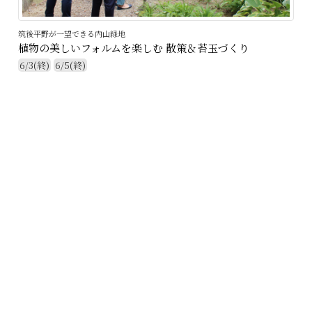
筑後平野が一望できる内山緑地
植物の美しいフォルムを楽しむ 散策＆苔玉づくり
6/3(終)
6/5(終)