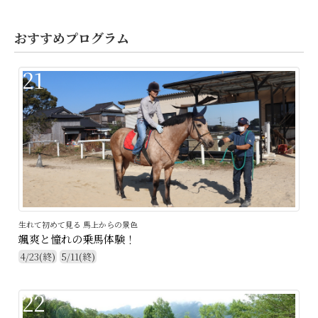
おすすめプログラム
21
生れて初めて見る 馬上からの景色
颯爽と憧れの乗馬体験！
4/23(終)
5/11(終)
22